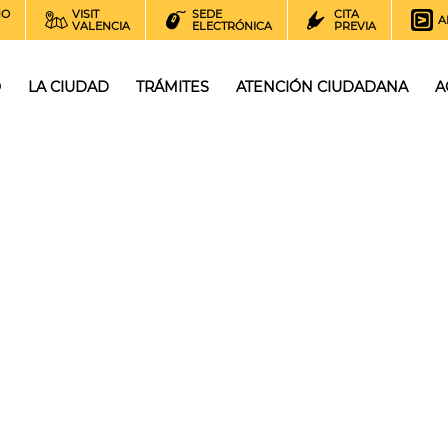
NO
VISIT
SEDE
CITA
A
VALENCIA
ELECTRÓNICA
PREVIA
O
LA CIUDAD
TRÁMITES
ATENCIÓN CIUDADANA
A