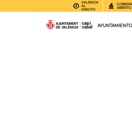
VALENCIA
GOBIER
AL
ABIERTO
MINUTO
AYUNTAMIENT