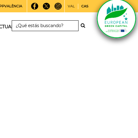
PPVALÈNCIA
VAL
CAS
CTUALIDAD