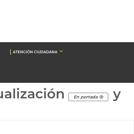
ATENCIÓN CIUDADANA
ualización
y
En portada