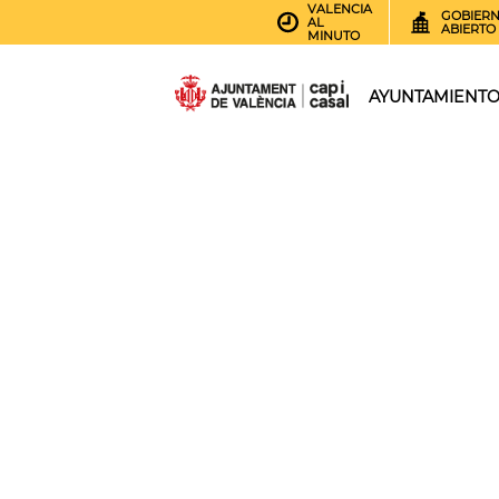
VALENCIA
GOBIER
AL
ABIERTO
MINUTO
AYUNTAMIENT