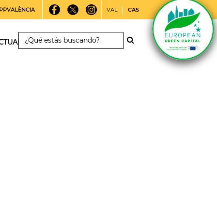
PPVALÈNCIA
VAL
CAS
CTUALIDAD