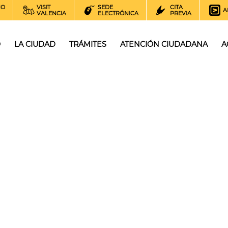
NO
VISIT
SEDE
CITA
A
VALENCIA
ELECTRÓNICA
PREVIA
O
LA CIUDAD
TRÁMITES
ATENCIÓN CIUDADANA
A