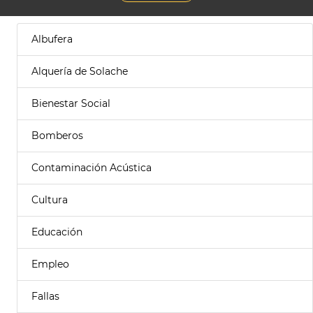
Albufera
Alquería de Solache
Bienestar Social
Bomberos
Contaminación Acústica
Cultura
Educación
Empleo
Fallas