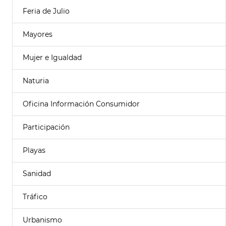
Feria de Julio
Mayores
Mujer e Igualdad
Naturia
Oficina Información Consumidor
Participación
Playas
Sanidad
Tráfico
Urbanismo