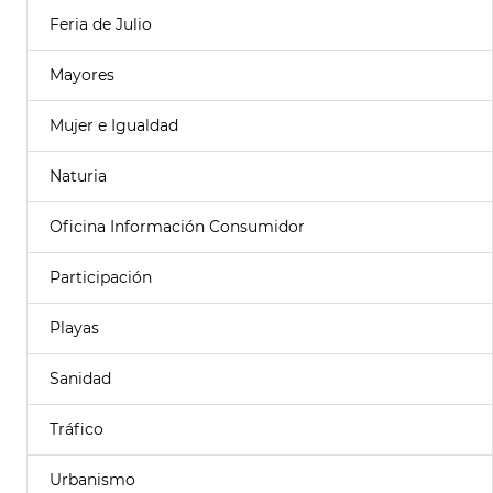
Feria de Julio
Mayores
Mujer e Igualdad
Naturia
Oficina Información Consumidor
Participación
Playas
Sanidad
Tráfico
Urbanismo