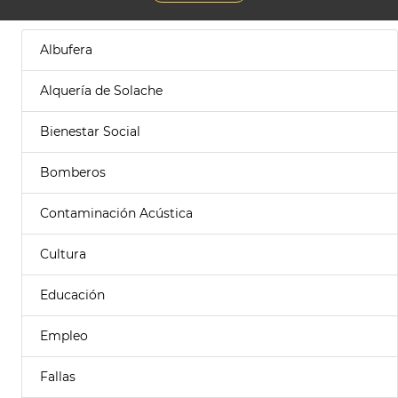
Albufera
Alquería de Solache
Bienestar Social
Bomberos
Contaminación Acústica
Cultura
Educación
Empleo
Fallas