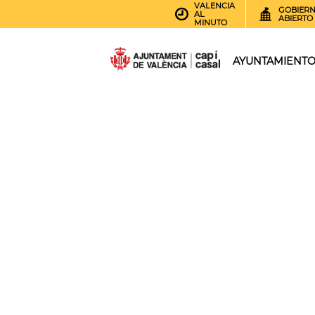
VALENCIA
GOBIER
AL
ABIERTO
MINUTO
AYUNTAMIENT