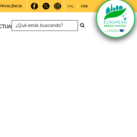
PPVALÈNCIA
VAL
CAS
CTUALIDAD