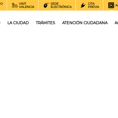
NO
VISIT
SEDE
CITA
A
VALENCIA
ELECTRÓNICA
PREVIA
O
LA CIUDAD
TRÁMITES
ATENCIÓN CIUDADANA
A