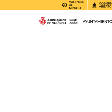
VALENCIA
GOBIER
AL
ABIERTO
MINUTO
AYUNTAMIENT