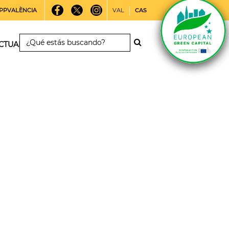
PPVALÈNCIA
VAL
CAS
CTUALIDAD