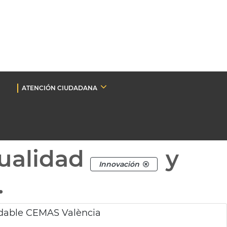
ATENCIÓN CIUDADANA
ualidad
y
Innovación
.
udable CEMAS València