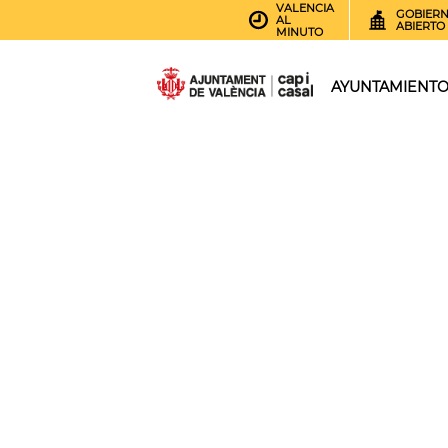
VALENCIA
GOBIER
AL
ABIERTO
MINUTO
AYUNTAMIENT