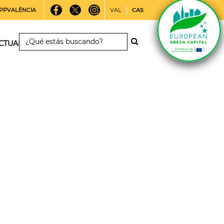
PPVALÈNCIA
VAL
CAS
CTUALIDAD