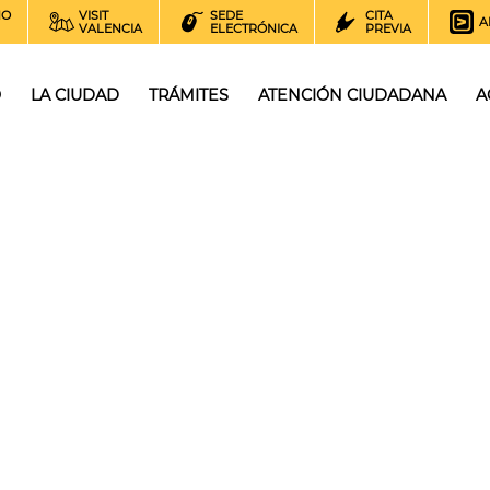
NO
VISIT
SEDE
CITA
A
VALENCIA
ELECTRÓNICA
PREVIA
O
LA CIUDAD
TRÁMITES
ATENCIÓN CIUDADANA
A