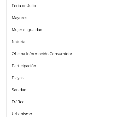
Feria de Julio
Mayores
Mujer e Igualdad
Naturia
Oficina Información Consumidor
Participación
Playas
Sanidad
Tráfico
Urbanismo