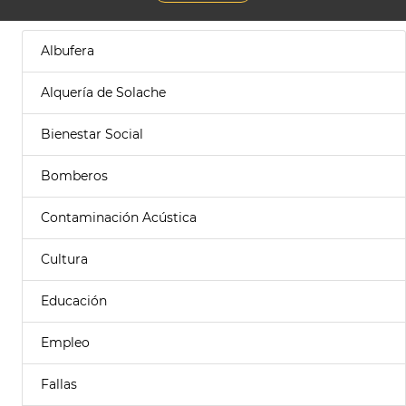
Albufera
Alquería de Solache
Bienestar Social
Bomberos
Contaminación Acústica
Cultura
Educación
Empleo
Fallas