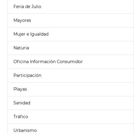
Feria de Julio
Mayores
Mujer e Igualdad
Naturia
Oficina Información Consumidor
Participación
Playas
Sanidad
Tráfico
Urbanismo