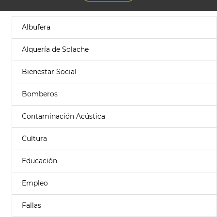
Albufera
Alquería de Solache
Bienestar Social
Bomberos
Contaminación Acústica
Cultura
Educación
Empleo
Fallas