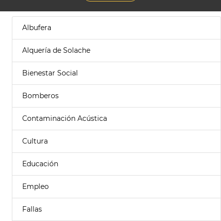
Albufera
Alquería de Solache
Bienestar Social
Bomberos
Contaminación Acústica
Cultura
Educación
Empleo
Fallas