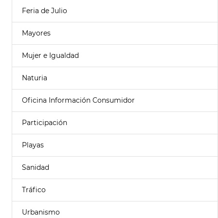
Feria de Julio
Mayores
Mujer e Igualdad
Naturia
Oficina Información Consumidor
Participación
Playas
Sanidad
Tráfico
Urbanismo