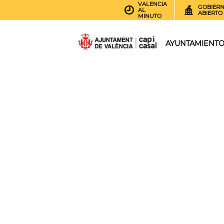
VALENCIA
GOBIER
AL
ABIERTO
MINUTO
AYUNTAMIENT