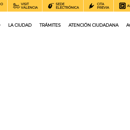
NO
VISIT
SEDE
CITA
A
VALENCIA
ELECTRÓNICA
PREVIA
O
LA CIUDAD
TRÁMITES
ATENCIÓN CIUDADANA
A