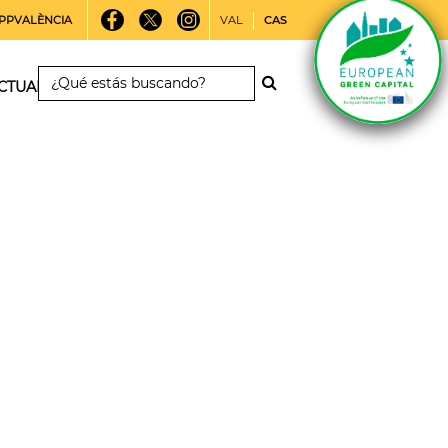
PPVALÈNCIA
VAL
CAS
CTUALIDAD