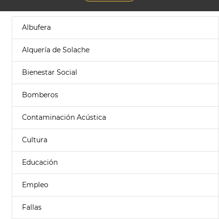
Albufera
Alquería de Solache
Bienestar Social
Bomberos
Contaminación Acústica
Cultura
Educación
Empleo
Fallas