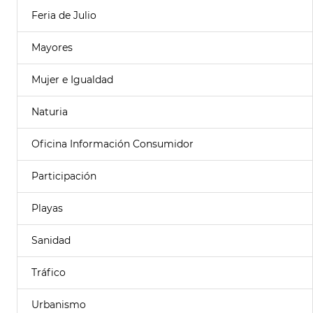
Feria de Julio
Mayores
Mujer e Igualdad
Naturia
Oficina Información Consumidor
Participación
Playas
Sanidad
Tráfico
Urbanismo