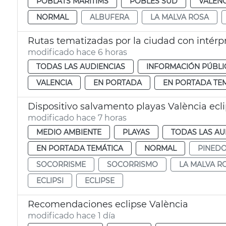
POBLATS MARITIMS
POBLES SUD
VALENC
NORMAL
ALBUFERA
LA MALVA ROSA
Rutas tematizadas por la ciudad con intérp
modificado hace 6 horas
TODAS LAS AUDIENCIAS
INFORMACIÓN PÚBLI
VALENCIA
EN PORTADA
EN PORTADA TE
Dispositivo salvamento playas València ecl
modificado hace 7 horas
MEDIO AMBIENTE
PLAYAS
TODAS LAS AU
EN PORTADA TEMÁTICA
NORMAL
PINED
SOCORRISME
SOCORRISMO
LA MALVA R
ECLIPSI
ECLIPSE
Recomendaciones eclipse València
modificado hace 1 día