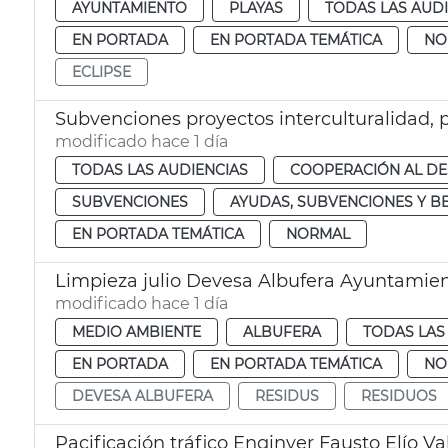
AYUNTAMIENTO
PLAYAS
TODAS LAS AUD
EN PORTADA
EN PORTADA TEMÁTICA
NO
ECLIPSE
Subvenciones proyectos interculturalidad, 
modificado hace 1 día
TODAS LAS AUDIENCIAS
COOPERACIÓN AL D
SUBVENCIONES
AYUDAS, SUBVENCIONES Y B
EN PORTADA TEMÁTICA
NORMAL
Limpieza julio Devesa Albufera Ayuntamien
modificado hace 1 día
MEDIO AMBIENTE
ALBUFERA
TODAS LAS
EN PORTADA
EN PORTADA TEMÁTICA
NO
DEVESA ALBUFERA
RESIDUS
RESIDUOS
Pacificación tráfico Enginyer Fausto Elío Va