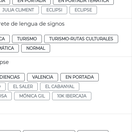
IA
EN PORTADA
EN PORTADA TEMÁTICA
JULIA CLIMENT
ECLIPSI
ECLIPSE
rete de lengua de signos
CA
TURISMO
TURISMO-RUTAS CULTURALES
MÁTICA
NORMAL
ipse
DIENCIAS
VALENCIA
EN PORTADA
O
EL SALER
EL CABANYAL
OSA
MÓNICA GIL
10K IBERCAJA