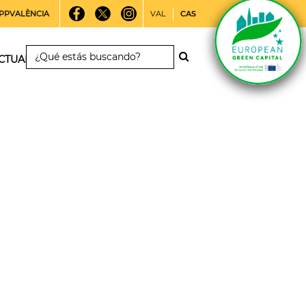
PPVALÈNCIA
VAL
CAS
CTUALIDAD