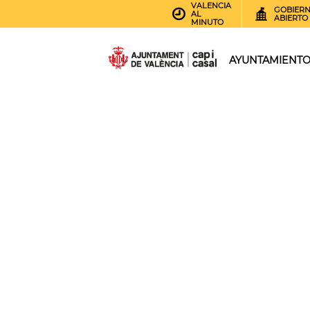
VALENCIA
GOBIER
AL
ABIERTO
MINUTO
AYUNTAMIENT