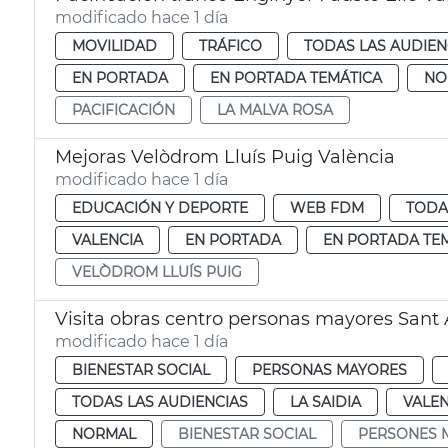
modificado hace 1 día
MOVILIDAD
TRÁFICO
TODAS LAS AUDIEN
EN PORTADA
EN PORTADA TEMÁTICA
NO
PACIFICACIÓN
LA MALVA ROSA
Mejoras Velòdrom Lluís Puig València
modificado hace 1 día
EDUCACIÓN Y DEPORTE
WEB FDM
TODA
VALENCIA
EN PORTADA
EN PORTADA TE
VELÒDROM LLUÍS PUIG
Visita obras centro personas mayores Sant 
modificado hace 1 día
BIENESTAR SOCIAL
PERSONAS MAYORES
TODAS LAS AUDIENCIAS
LA SAIDIA
VALEN
NORMAL
BIENESTAR SOCIAL
PERSONES 