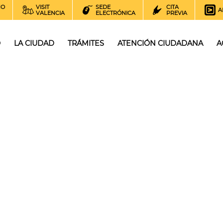
NO
VISIT
SEDE
CITA
A
VALENCIA
ELECTRÓNICA
PREVIA
O
LA CIUDAD
TRÁMITES
ATENCIÓN CIUDADANA
A