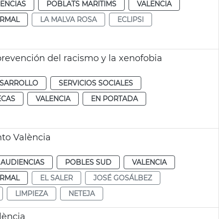
IENCIAS
POBLATS MARITIMS
VALENCIA
RMAL
LA MALVA ROSA
ECLIPSI
prevención del racismo y la xenofobia
ESARROLLO
SERVICIOS SOCIALES
ECAS
VALENCIA
EN PORTADA
to València
 AUDIENCIAS
POBLES SUD
VALENCIA
RMAL
EL SALER
JOSÉ GOSÁLBEZ
LIMPIEZA
NETEJA
lència