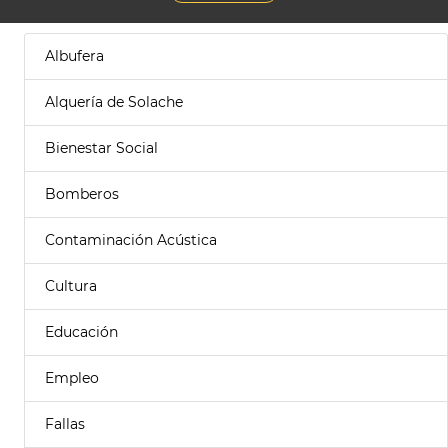
Albufera
Alquería de Solache
Bienestar Social
Bomberos
Contaminación Acústica
Cultura
Educación
Empleo
Fallas