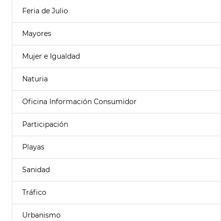
Feria de Julio
Mayores
Mujer e Igualdad
Naturia
Oficina Información Consumidor
Participación
Playas
Sanidad
Tráfico
Urbanismo