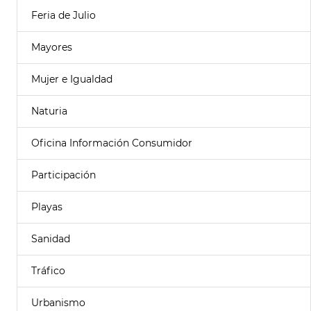
Feria de Julio
Mayores
Mujer e Igualdad
Naturia
Oficina Información Consumidor
Participación
Playas
Sanidad
Tráfico
Urbanismo