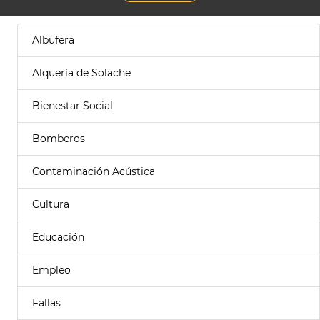
Albufera
Alquería de Solache
Bienestar Social
Bomberos
Contaminación Acústica
Cultura
Educación
Empleo
Fallas