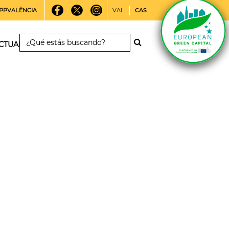
PPVALÈNCIA
VAL
CAS
CTUALIDAD