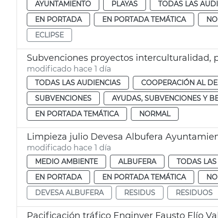
AYUNTAMIENTO
PLAYAS
TODAS LAS AUD
EN PORTADA
EN PORTADA TEMÁTICA
NO
ECLIPSE
Subvenciones proyectos interculturalidad, 
modificado hace 1 día
TODAS LAS AUDIENCIAS
COOPERACIÓN AL D
SUBVENCIONES
AYUDAS, SUBVENCIONES Y B
EN PORTADA TEMÁTICA
NORMAL
Limpieza julio Devesa Albufera Ayuntamien
modificado hace 1 día
MEDIO AMBIENTE
ALBUFERA
TODAS LAS
EN PORTADA
EN PORTADA TEMÁTICA
NO
DEVESA ALBUFERA
RESIDUS
RESIDUOS
Pacificación tráfico Enginyer Fausto Elío Va