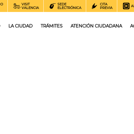
NO
VISIT
SEDE
CITA
A
VALENCIA
ELECTRÓNICA
PREVIA
O
LA CIUDAD
TRÁMITES
ATENCIÓN CIUDADANA
A