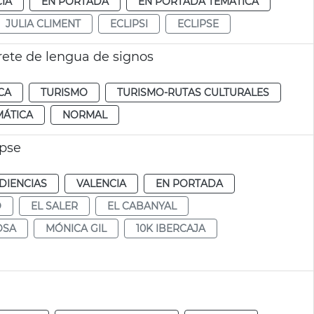
IA
EN PORTADA
EN PORTADA TEMÁTICA
JULIA CLIMENT
ECLIPSI
ECLIPSE
rete de lengua de signos
CA
TURISMO
TURISMO-RUTAS CULTURALES
MÁTICA
NORMAL
ipse
DIENCIAS
VALENCIA
EN PORTADA
O
EL SALER
EL CABANYAL
OSA
MÓNICA GIL
10K IBERCAJA