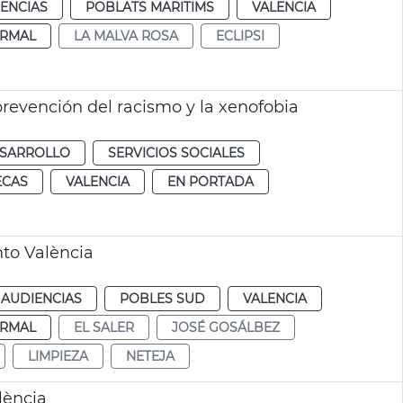
IENCIAS
POBLATS MARITIMS
VALENCIA
RMAL
LA MALVA ROSA
ECLIPSI
prevención del racismo y la xenofobia
ESARROLLO
SERVICIOS SOCIALES
ECAS
VALENCIA
EN PORTADA
to València
 AUDIENCIAS
POBLES SUD
VALENCIA
RMAL
EL SALER
JOSÉ GOSÁLBEZ
LIMPIEZA
NETEJA
lència