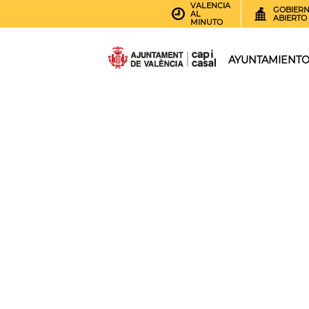
VALENCIA
GOBIER
AL
ABIERTO
MINUTO
AYUNTAMIENT