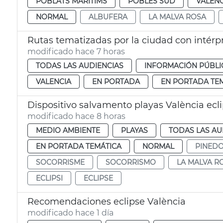
POBLATS MARITIMS
POBLES SUD
VALENC
NORMAL
ALBUFERA
LA MALVA ROSA
Rutas tematizadas por la ciudad con intérp
modificado hace 7 horas
TODAS LAS AUDIENCIAS
INFORMACIÓN PÚBLI
VALENCIA
EN PORTADA
EN PORTADA TE
Dispositivo salvamento playas València ecl
modificado hace 8 horas
MEDIO AMBIENTE
PLAYAS
TODAS LAS AU
EN PORTADA TEMÁTICA
NORMAL
PINED
SOCORRISME
SOCORRISMO
LA MALVA R
ECLIPSI
ECLIPSE
Recomendaciones eclipse València
modificado hace 1 día