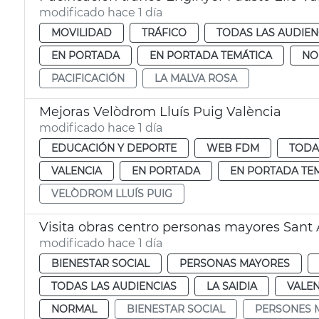
modificado hace 1 día
MOVILIDAD
TRÁFICO
TODAS LAS AUDIEN
EN PORTADA
EN PORTADA TEMÁTICA
NO
PACIFICACIÓN
LA MALVA ROSA
Mejoras Velòdrom Lluís Puig València
modificado hace 1 día
EDUCACIÓN Y DEPORTE
WEB FDM
TODA
VALENCIA
EN PORTADA
EN PORTADA TE
VELÒDROM LLUÍS PUIG
Visita obras centro personas mayores Sant 
modificado hace 1 día
BIENESTAR SOCIAL
PERSONAS MAYORES
TODAS LAS AUDIENCIAS
LA SAIDIA
VALEN
NORMAL
BIENESTAR SOCIAL
PERSONES 