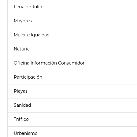
Feria de Julio
Mayores
Mujer e Igualdad
Naturia
Oficina Información Consumidor
Participación
Playas
Sanidad
Tráfico
Urbanismo