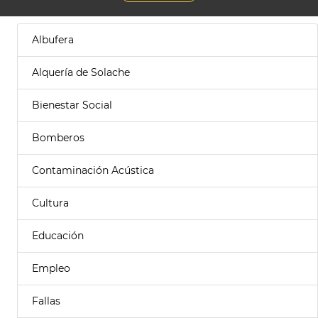
Albufera
Alquería de Solache
Bienestar Social
Bomberos
Contaminación Acústica
Cultura
Educación
Empleo
Fallas