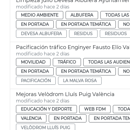
Limpieza julio Devesa Albufera Ayuntamien
modificado hace 2 días
MEDIO AMBIENTE
ALBUFERA
TODAS LAS
EN PORTADA
EN PORTADA TEMÁTICA
NO
DEVESA ALBUFERA
RESIDUS
RESIDUOS
Pacificación tráfico Enginyer Fausto Elío Va
modificado hace 2 días
MOVILIDAD
TRÁFICO
TODAS LAS AUDIEN
EN PORTADA
EN PORTADA TEMÁTICA
NO
PACIFICACIÓN
LA MALVA ROSA
Mejoras Velòdrom Lluís Puig València
modificado hace 2 días
EDUCACIÓN Y DEPORTE
WEB FDM
TODA
VALENCIA
EN PORTADA
EN PORTADA TE
VELÒDROM LLUÍS PUIG