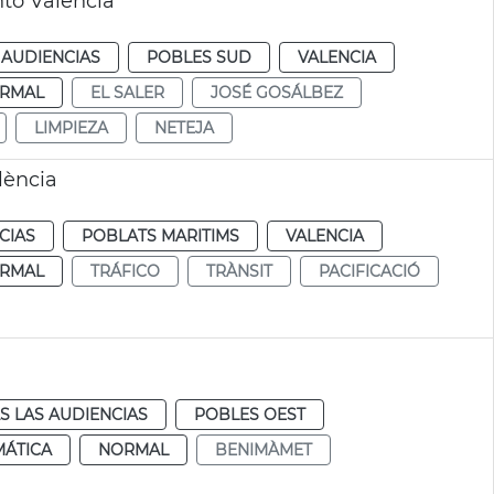
to València
 AUDIENCIAS
POBLES SUD
VALENCIA
RMAL
EL SALER
JOSÉ GOSÁLBEZ
LIMPIEZA
NETEJA
lència
CIAS
POBLATS MARITIMS
VALENCIA
RMAL
TRÁFICO
TRÀNSIT
PACIFICACIÓ
S LAS AUDIENCIAS
POBLES OEST
MÁTICA
NORMAL
BENIMÀMET