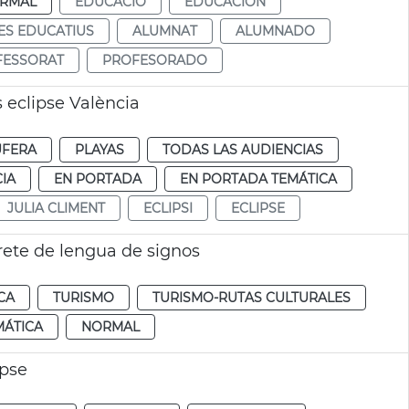
RMAL
EDUCACIÓ
EDUCACIÓN
ES EDUCATIUS
ALUMNAT
ALUMNADO
FESSORAT
PROFESORADO
 eclipse València
UFERA
PLAYAS
TODAS LAS AUDIENCIAS
IA
EN PORTADA
EN PORTADA TEMÁTICA
JULIA CLIMENT
ECLIPSI
ECLIPSE
rete de lengua de signos
CA
TURISMO
TURISMO-RUTAS CULTURALES
MÁTICA
NORMAL
ipse