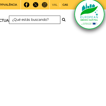
PPVALÈNCIA
VAL
CAS
CTUALIDAD