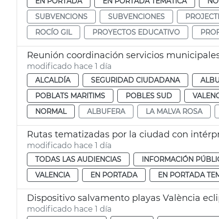
EN PORTADA
EN PORTADA TEMÁTICA
NO
SUBVENCIONS
SUBVENCIONES
PROJECT
ROCÍO GIL
PROYECTOS EDUCATIVO
PRO
Reunión coordinación servicios municipales
modificado hace 1 día
ALCALDÍA
SEGURIDAD CIUDADANA
ALB
POBLATS MARITIMS
POBLES SUD
VALENC
NORMAL
ALBUFERA
LA MALVA ROSA
Rutas tematizadas por la ciudad con intérp
modificado hace 1 día
TODAS LAS AUDIENCIAS
INFORMACIÓN PÚBLI
VALENCIA
EN PORTADA
EN PORTADA TE
Dispositivo salvamento playas València ecl
modificado hace 1 día