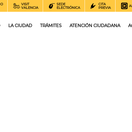
NO
VISIT
SEDE
CITA
A
VALENCIA
ELECTRÓNICA
PREVIA
O
LA CIUDAD
TRÁMITES
ATENCIÓN CIUDADANA
A