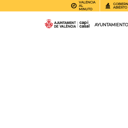
VALENCIA
GOBIER
AL
ABIERTO
MINUTO
AYUNTAMIENT