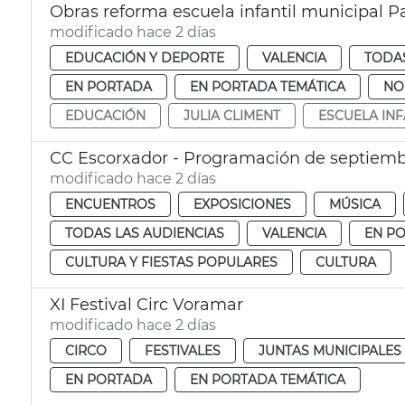
Obras reforma escuela infantil municipal P
modificado hace 2 días
EDUCACIÓN Y DEPORTE
VALENCIA
TODAS
EN PORTADA
EN PORTADA TEMÁTICA
NO
EDUCACIÓN
JULIA CLIMENT
ESCUELA INF
CC Escorxador - Programación de septiem
modificado hace 2 días
ENCUENTROS
EXPOSICIONES
MÚSICA
TODAS LAS AUDIENCIAS
VALENCIA
EN P
CULTURA Y FIESTAS POPULARES
CULTURA
XI Festival Circ Voramar
modificado hace 2 días
CIRCO
FESTIVALES
JUNTAS MUNICIPALES
EN PORTADA
EN PORTADA TEMÁTICA