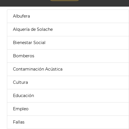
Albufera
Alquería de Solache
Bienestar Social
Bomberos
Contaminación Acústica
Cultura
Educación
Empleo
Fallas