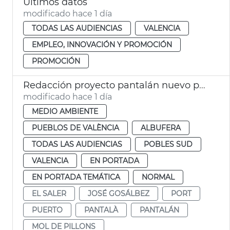
Ultimos datos
modificado hace 1 día
TODAS LAS AUDIENCIAS
VALENCIA
EMPLEO, INNOVACIÓN Y PROMOCIÓN
PROMOCIÓN
Redacción proyecto pantalán nuevo pantalán puerto de El Saler València
modificado hace 1 día
MEDIO AMBIENTE
PUEBLOS DE VALÈNCIA
ALBUFERA
TODAS LAS AUDIENCIAS
POBLES SUD
VALENCIA
EN PORTADA
EN PORTADA TEMÁTICA
NORMAL
EL SALER
JOSÉ GOSÁLBEZ
PORT
PUERTO
PANTALÀ
PANTALÁN
MOL DE PILLONS