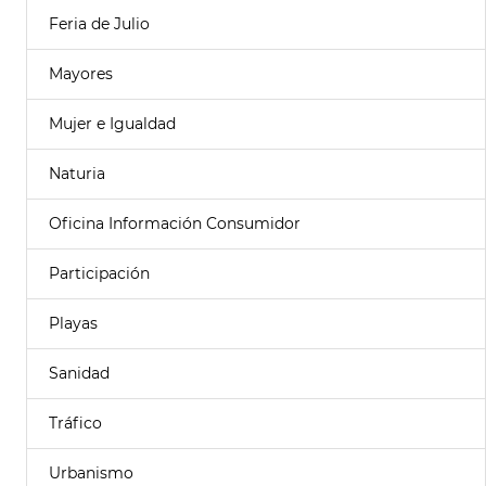
Feria de Julio
Mayores
Mujer e Igualdad
Naturia
Oficina Información Consumidor
Participación
Playas
Sanidad
Tráfico
Urbanismo