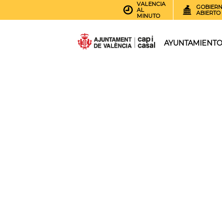
VALENCIA
GOBIER
AL
ABIERTO
MINUTO
AYUNTAMIENT