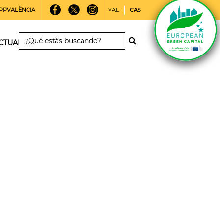
PPVALÈNCIA
VAL
CAS
CTUALIDAD