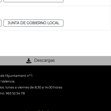
JUNTA DE GOBIERNO LOCAL
Descargas
 de l'Ajuntament nº 1
 València
os: lunes a viernes de 8:30 a 14:00 horas
ono: 963 52 54 78