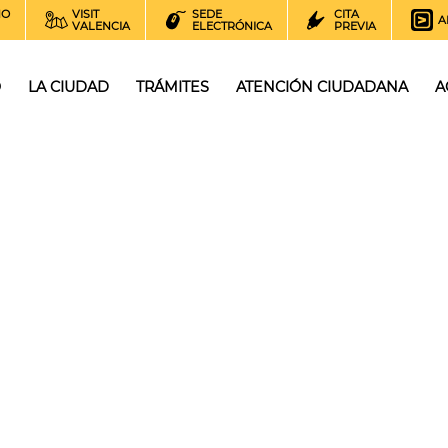
NO
VISIT
SEDE
CITA
A
VALENCIA
ELECTRÓNICA
PREVIA
O
LA CIUDAD
TRÁMITES
ATENCIÓN CIUDADANA
A