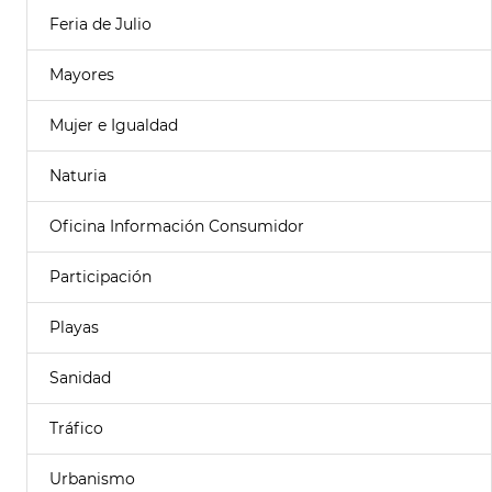
Feria de Julio
Mayores
Mujer e Igualdad
Naturia
Oficina Información Consumidor
Participación
Playas
Sanidad
Tráfico
Urbanismo