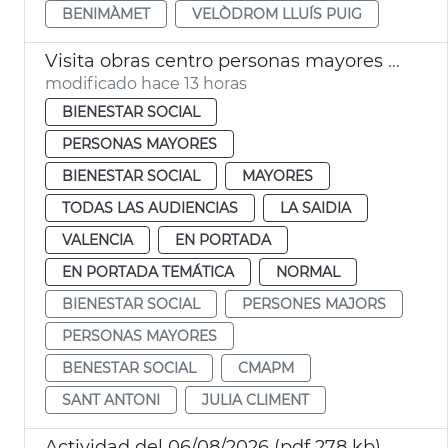
BENIMÀMET
VELÒDROM LLUÍS PUIG
Visita obras centro personas mayores Sant Antoni València
modificado hace 13 horas
BIENESTAR SOCIAL
PERSONAS MAYORES
BIENESTAR SOCIAL
MAYORES
TODAS LAS AUDIENCIAS
LA SAIDIA
VALENCIA
EN PORTADA
EN PORTADA TEMÁTICA
NORMAL
BIENESTAR SOCIAL
PERSONES MAJORS
PERSONAS MAYORES
BENESTAR SOCIAL
CMAPM
SANT ANTONI
JULIA CLIMENT
Actividad del 06/08/2026 (pdf 278 kb)