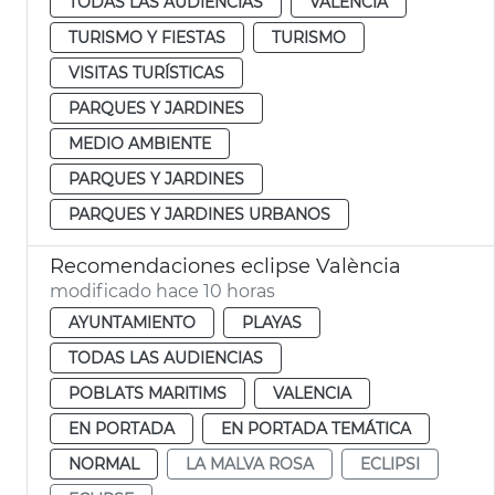
TODAS LAS AUDIENCIAS
VALENCIA
TURISMO Y FIESTAS
TURISMO
VISITAS TURÍSTICAS
PARQUES Y JARDINES
MEDIO AMBIENTE
PARQUES Y JARDINES
PARQUES Y JARDINES URBANOS
Recomendaciones eclipse València
modificado hace 10 horas
AYUNTAMIENTO
PLAYAS
TODAS LAS AUDIENCIAS
POBLATS MARITIMS
VALENCIA
EN PORTADA
EN PORTADA TEMÁTICA
NORMAL
LA MALVA ROSA
ECLIPSI