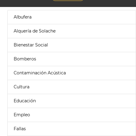
Albufera
Alquería de Solache
Bienestar Social
Bomberos
Contaminación Acústica
Cultura
Educación
Empleo
Fallas