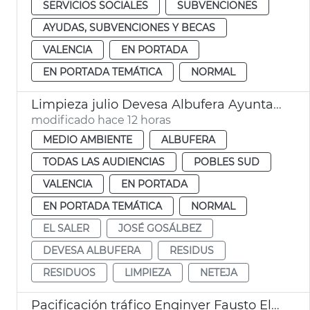
SERVICIOS SOCIALES
SUBVENCIONES
AYUDAS, SUBVENCIONES Y BECAS
VALENCIA
EN PORTADA
EN PORTADA TEMÁTICA
NORMAL
Limpieza julio Devesa Albufera Ayuntamiento València
modificado hace 12 horas
MEDIO AMBIENTE
ALBUFERA
TODAS LAS AUDIENCIAS
POBLES SUD
VALENCIA
EN PORTADA
EN PORTADA TEMÁTICA
NORMAL
EL SALER
JOSÉ GOSÁLBEZ
DEVESA ALBUFERA
RESIDUS
RESIDUOS
LIMPIEZA
NETEJA
Pacificación tráfico Enginyer Fausto Elío València