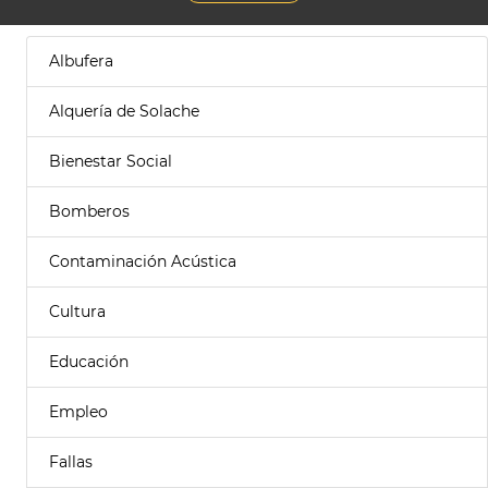
Albufera
Alquería de Solache
Bienestar Social
Bomberos
Contaminación Acústica
Cultura
Educación
Empleo
Fallas