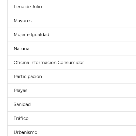
Feria de Julio
Mayores
Mujer e Igualdad
Naturia
Oficina Información Consumidor
Participación
Playas
Sanidad
Tráfico
Urbanismo