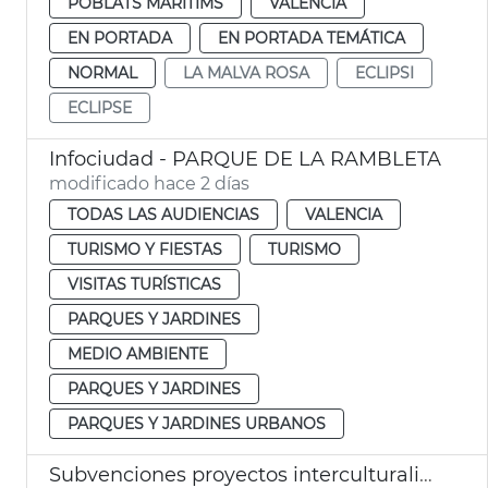
POBLATS MARITIMS
VALENCIA
EN PORTADA
EN PORTADA TEMÁTICA
NORMAL
LA MALVA ROSA
ECLIPSI
ECLIPSE
Infociudad - PARQUE DE LA RAMBLETA
modificado hace 2 días
TODAS LAS AUDIENCIAS
VALENCIA
TURISMO Y FIESTAS
TURISMO
VISITAS TURÍSTICAS
PARQUES Y JARDINES
MEDIO AMBIENTE
PARQUES Y JARDINES
PARQUES Y JARDINES URBANOS
Subvenciones proyectos interculturalidad, prevención del racismo y la xenofobia