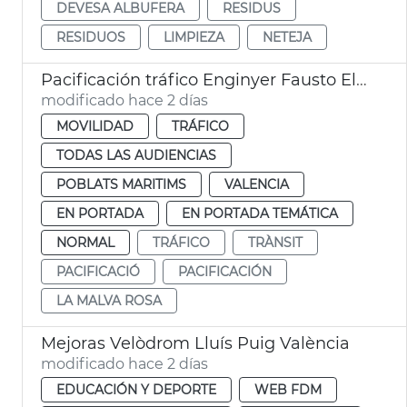
DEVESA ALBUFERA
RESIDUS
RESIDUOS
LIMPIEZA
NETEJA
Pacificación tráfico Enginyer Fausto Elío València
modificado hace 2 días
MOVILIDAD
TRÁFICO
TODAS LAS AUDIENCIAS
POBLATS MARITIMS
VALENCIA
EN PORTADA
EN PORTADA TEMÁTICA
NORMAL
TRÁFICO
TRÀNSIT
PACIFICACIÓ
PACIFICACIÓN
LA MALVA ROSA
Mejoras Velòdrom Lluís Puig València
modificado hace 2 días
EDUCACIÓN Y DEPORTE
WEB FDM