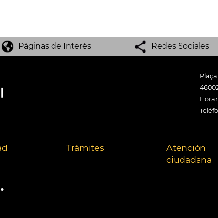
Páginas de Interés
Redes Sociales
Plaça
46002
Horari
Teléf
ad
Trámites
Atención
ciudadana
.