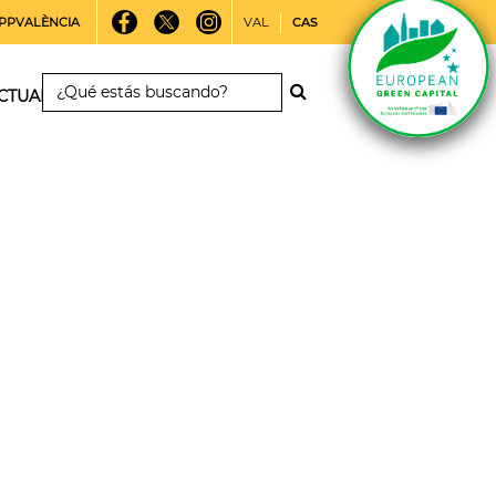
PPVALÈNCIA
VAL
CAS
CTUALIDAD