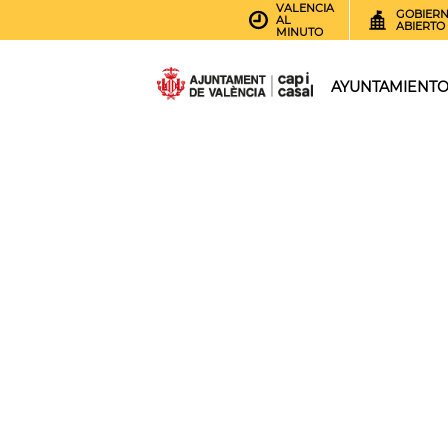
VALENCIA
GOBIER
AL
ABIERTO
MINUTO
AYUNTAMIENT