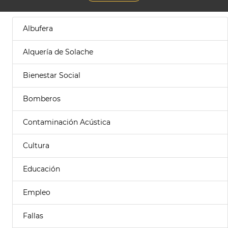
Albufera
Alquería de Solache
Bienestar Social
Bomberos
Contaminación Acústica
Cultura
Educación
Empleo
Fallas