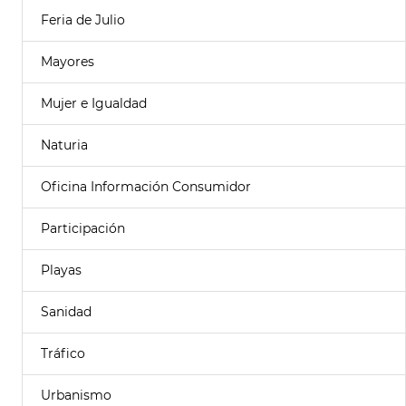
Feria de Julio
Mayores
Mujer e Igualdad
Naturia
Oficina Información Consumidor
Participación
Playas
Sanidad
Tráfico
Urbanismo