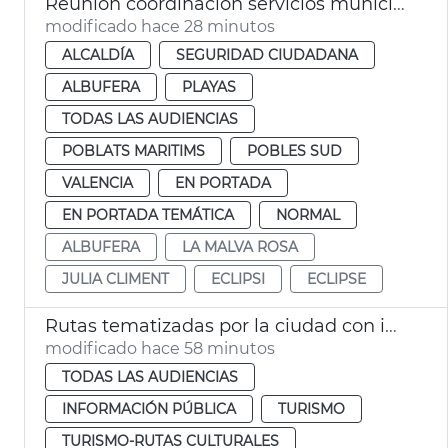
Reunión coordinación servicios municipales eclipse València
modificado hace 28 minutos
ALCALDÍA
SEGURIDAD CIUDADANA
ALBUFERA
PLAYAS
TODAS LAS AUDIENCIAS
POBLATS MARITIMS
POBLES SUD
VALENCIA
EN PORTADA
EN PORTADA TEMÁTICA
NORMAL
ALBUFERA
LA MALVA ROSA
JULIA CLIMENT
ECLIPSI
ECLIPSE
Rutas tematizadas por la ciudad con intérprete de lengua de signos
modificado hace 58 minutos
TODAS LAS AUDIENCIAS
INFORMACIÓN PÚBLICA
TURISMO
TURISMO-RUTAS CULTURALES