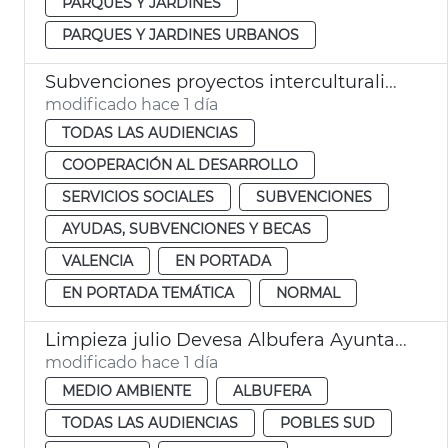
PARQUES Y JARDINES
PARQUES Y JARDINES URBANOS
Subvenciones proyectos interculturalidad, prevención del racismo y la xenofobia
modificado hace 1 día
TODAS LAS AUDIENCIAS
COOPERACIÓN AL DESARROLLO
SERVICIOS SOCIALES
SUBVENCIONES
AYUDAS, SUBVENCIONES Y BECAS
VALENCIA
EN PORTADA
EN PORTADA TEMÁTICA
NORMAL
Limpieza julio Devesa Albufera Ayuntamiento València
modificado hace 1 día
MEDIO AMBIENTE
ALBUFERA
TODAS LAS AUDIENCIAS
POBLES SUD