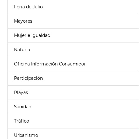
Feria de Julio
Mayores
Mujer e Igualdad
Naturia
Oficina Información Consumidor
Participación
Playas
Sanidad
Tráfico
Urbanismo