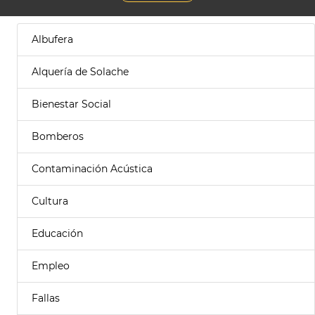
Albufera
Alquería de Solache
Bienestar Social
Bomberos
Contaminación Acústica
Cultura
Educación
Empleo
Fallas