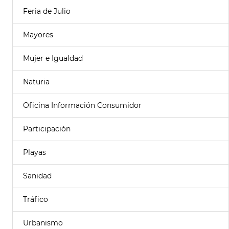
Feria de Julio
Mayores
Mujer e Igualdad
Naturia
Oficina Información Consumidor
Participación
Playas
Sanidad
Tráfico
Urbanismo