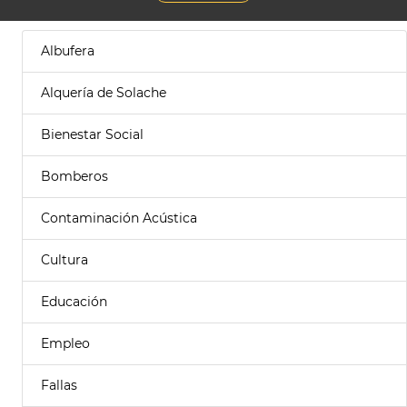
Albufera
Alquería de Solache
Bienestar Social
Bomberos
Contaminación Acústica
Cultura
Educación
Empleo
Fallas