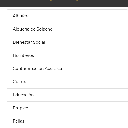
Albufera
Alquería de Solache
Bienestar Social
Bomberos
Contaminación Acústica
Cultura
Educación
Empleo
Fallas