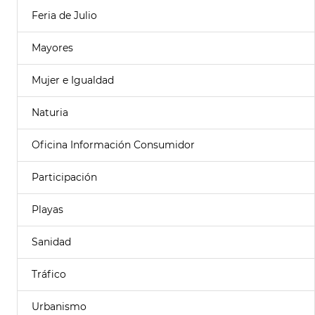
Feria de Julio
Mayores
Mujer e Igualdad
Naturia
Oficina Información Consumidor
Participación
Playas
Sanidad
Tráfico
Urbanismo