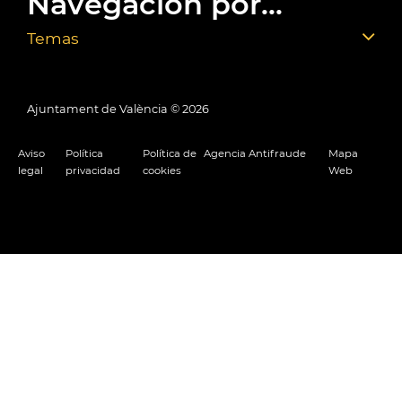
Navegación por...
Temas
Ajuntament de València ©
2026
Aviso
Política
Política de
Agencia Antifraude
Mapa
legal
privacidad
cookies
Web