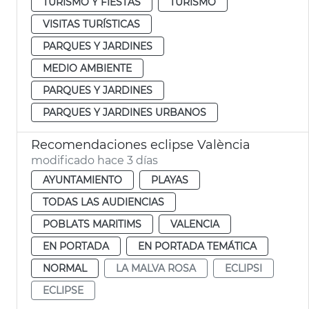
TURISMO Y FIESTAS
TURISMO
VISITAS TURÍSTICAS
PARQUES Y JARDINES
MEDIO AMBIENTE
PARQUES Y JARDINES
PARQUES Y JARDINES URBANOS
Recomendaciones eclipse València
modificado hace 3 días
AYUNTAMIENTO
PLAYAS
TODAS LAS AUDIENCIAS
POBLATS MARITIMS
VALENCIA
EN PORTADA
EN PORTADA TEMÁTICA
NORMAL
LA MALVA ROSA
ECLIPSI
ECLIPSE