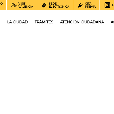
NO
VISIT
SEDE
CITA
A
VALENCIA
ELECTRÓNICA
PREVIA
O
LA CIUDAD
TRÁMITES
ATENCIÓN CIUDADANA
A