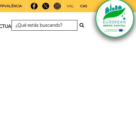
PPVALÈNCIA
VAL
CAS
CTUALIDAD