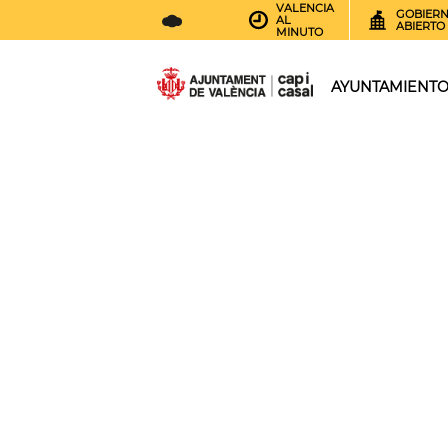
VALENCIA
GOBIER
AL
ABIERTO
MINUTO
25
AEMET.GRADOS
AYUNTAMIENT