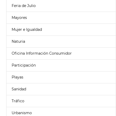
Feria de Julio
Mayores
Mujer e Igualdad
Naturia
Oficina Información Consumidor
Participación
Playas
Sanidad
Tráfico
Urbanismo