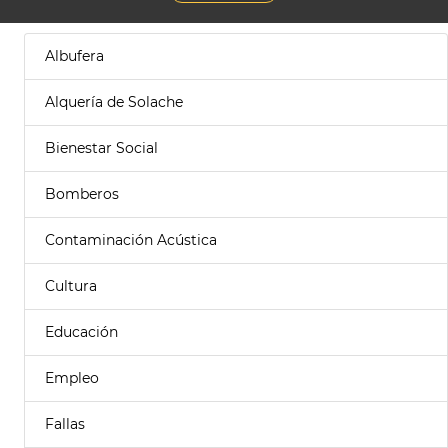
Albufera
Alquería de Solache
Bienestar Social
Bomberos
Contaminación Acústica
Cultura
Educación
Empleo
Fallas