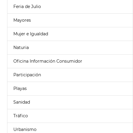
Feria de Julio
Mayores
Mujer e Igualdad
Naturia
Oficina Información Consumidor
Participación
Playas
Sanidad
Tráfico
Urbanismo