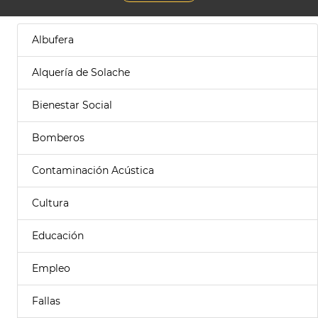
Albufera
Alquería de Solache
Bienestar Social
Bomberos
Contaminación Acústica
Cultura
Educación
Empleo
Fallas