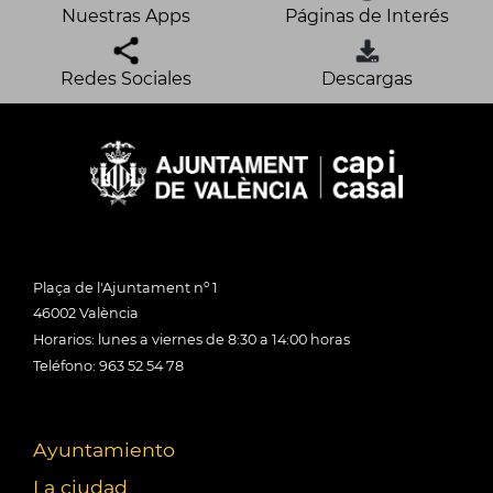
Nuestras Apps
Páginas de Interés
Redes Sociales
Descargas
Plaça de l'Ajuntament nº 1
46002 València
Horarios: lunes a viernes de 8:30 a 14:00 horas
Teléfono: 963 52 54 78
Ayuntamiento
La ciudad