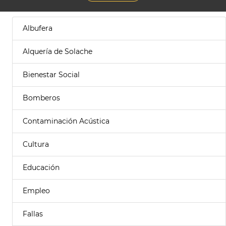
Albufera
Alquería de Solache
Bienestar Social
Bomberos
Contaminación Acústica
Cultura
Educación
Empleo
Fallas