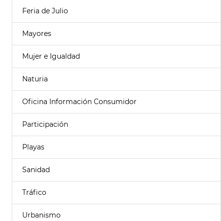
Feria de Julio
Mayores
Mujer e Igualdad
Naturia
Oficina Información Consumidor
Participación
Playas
Sanidad
Tráfico
Urbanismo