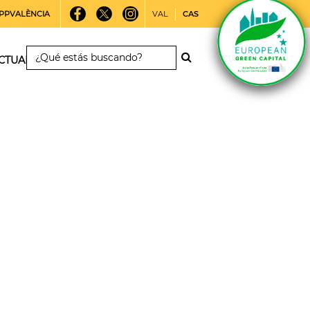
PPVALÈNCIA
VAL
CAS
CTUALIDAD