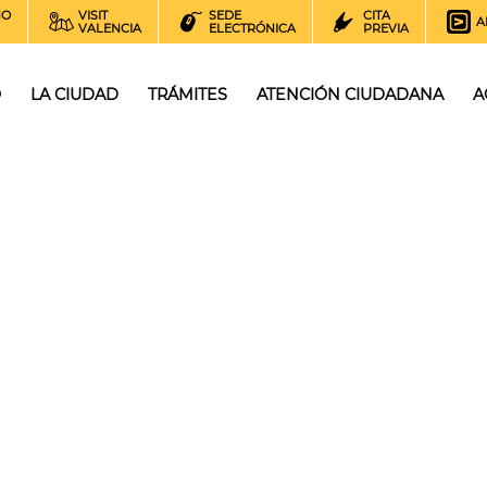
NO
VISIT
SEDE
CITA
A
VALENCIA
ELECTRÓNICA
PREVIA
O
LA CIUDAD
TRÁMITES
ATENCIÓN CIUDADANA
A