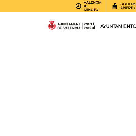
VALENCIA
GOBIER
AL
ABIERTO
MINUTO
AYUNTAMIENT