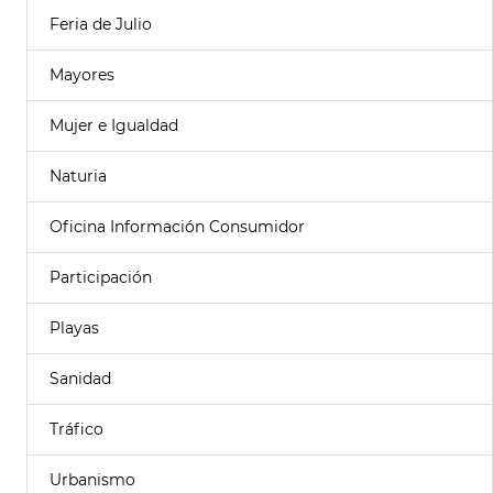
Feria de Julio
Mayores
Mujer e Igualdad
Naturia
Oficina Información Consumidor
Participación
Playas
Sanidad
Tráfico
Urbanismo