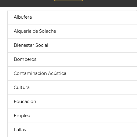
Albufera
Alquería de Solache
Bienestar Social
Bomberos
Contaminación Acústica
Cultura
Educación
Empleo
Fallas