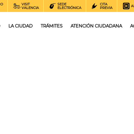
NO
VISIT
SEDE
CITA
A
VALENCIA
ELECTRÓNICA
PREVIA
O
LA CIUDAD
TRÁMITES
ATENCIÓN CIUDADANA
A