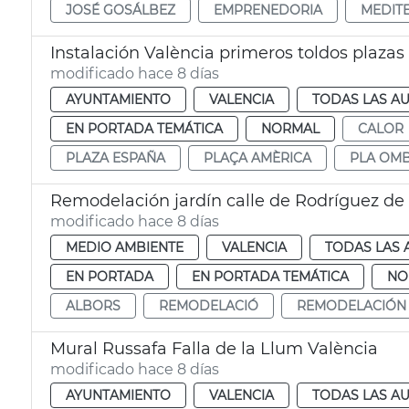
JOSÉ GOSÁLBEZ
EMPRENEDORIA
MEDIT
Instalación València primeros toldos plaza
modificado hace 8 días
AYUNTAMIENTO
VALENCIA
TODAS LAS AU
EN PORTADA TEMÁTICA
NORMAL
CALOR
PLAZA ESPAÑA
PLAÇA AMÈRICA
PLA OM
Remodelación jardín calle de Rodríguez de
modificado hace 8 días
MEDIO AMBIENTE
VALENCIA
TODAS LAS 
EN PORTADA
EN PORTADA TEMÁTICA
NO
ALBORS
REMODELACIÓ
REMODELACIÓN
Mural Russafa Falla de la Llum València
modificado hace 8 días
AYUNTAMIENTO
VALENCIA
TODAS LAS AU