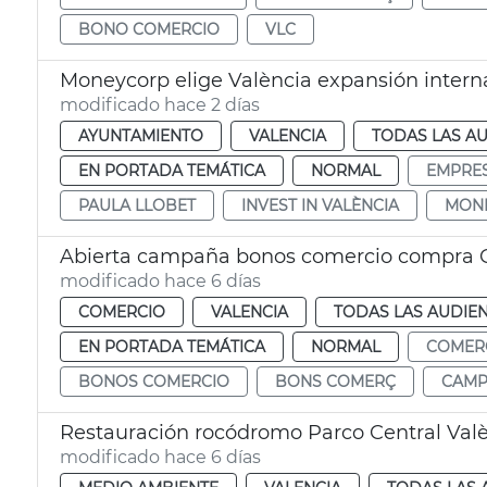
BONO COMERCIO
VLC
Moneycorp elige València expansión intern
modificado hace 2 días
AYUNTAMIENTO
VALENCIA
TODAS LAS AU
EN PORTADA TEMÁTICA
NORMAL
EMPRE
PAULA LLOBET
INVEST IN VALÈNCIA
MON
Abierta campaña bonos comercio compra G
modificado hace 6 días
COMERCIO
VALENCIA
TODAS LAS AUDIEN
EN PORTADA TEMÁTICA
NORMAL
COMER
BONOS COMERCIO
BONS COMERÇ
CAMP
Restauración rocódromo Parco Central Val
modificado hace 6 días