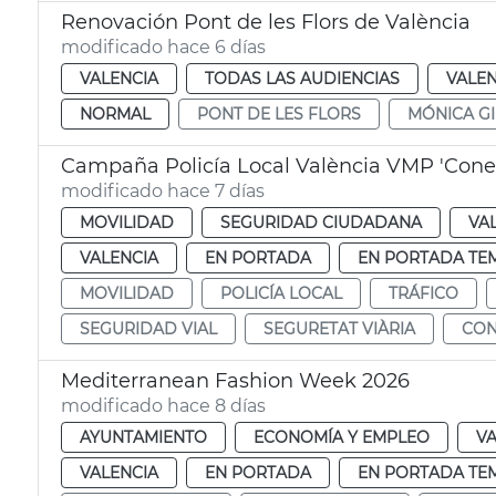
Renovación Pont de les Flors de València
modificado hace 6 días
VALENCIA
TODAS LAS AUDIENCIAS
VALEN
NORMAL
PONT DE LES FLORS
MÓNICA GI
Campaña Policía Local València VMP 'Conec
modificado hace 7 días
MOVILIDAD
SEGURIDAD CIUDADANA
VA
VALENCIA
EN PORTADA
EN PORTADA TE
MOVILIDAD
POLICÍA LOCAL
TRÁFICO
SEGURIDAD VIAL
SEGURETAT VIÀRIA
CON
Mediterranean Fashion Week 2026
modificado hace 8 días
AYUNTAMIENTO
ECONOMÍA Y EMPLEO
VA
VALENCIA
EN PORTADA
EN PORTADA TE