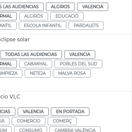
 LAS AUDIENCIAS
ALGIROS
VALENCIA
RMAL
ALGIRÓS
EDUCACIÓ
ANTIL
ESCOLA INFANTIL
PARDALETS
clipse solar
TODAS LAS AUDIENCIAS
VALENCIA
RMAL
CABANYAL
POBLES DEL SUD
LIMPIEZA
NETEJA
MALVA ROSA
rcio VLC
CIAS
VALENCIA
EN PORTADA
IÀ
COMERCIO
COMERÇ
SUM
CONSUMO
CAMBRA VALÈNCIA