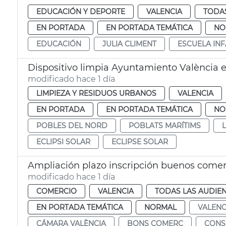
EDUCACIÓN Y DEPORTE
VALENCIA
TODAS
EN PORTADA
EN PORTADA TEMÁTICA
NO
EDUCACIÓN
JULIA CLIMENT
ESCUELA INF
Dispositivo limpia Ayuntamiento València e
modificado hace 1 día
LIMPIEZA Y RESIDUOS URBANOS
VALENCIA
EN PORTADA
EN PORTADA TEMÁTICA
NO
POBLES DEL NORD
POBLATS MARÍTIMS
ECLIPSI SOLAR
ECLIPSE SOLAR
Ampliación plazo inscripción buenos come
modificado hace 1 día
COMERCIO
VALENCIA
TODAS LAS AUDIEN
EN PORTADA TEMÁTICA
NORMAL
VALENC
CÁMARA VALÈNCIA
BONS COMERÇ
CON