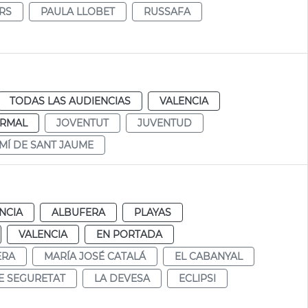
RS
PAULA LLOBET
RUSSAFA
TODAS LAS AUDIENCIAS
VALENCIA
RMAL
JOVENTUT
JUVENTUD
MÍ DE SANT JAUME
NCIA
ALBUFERA
PLAYAS
VALENCIA
EN PORTADA
ERA
MARÍA JOSÉ CATALÁ
EL CABANYAL
E SEGURETAT
LA DEVESA
ECLIPSI