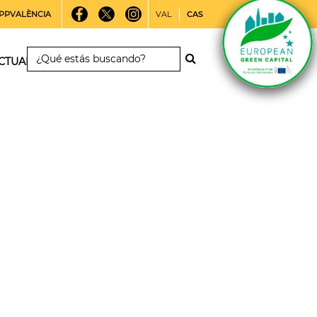
PPVALÈNCIA
VAL
CAS
CTUALIDAD