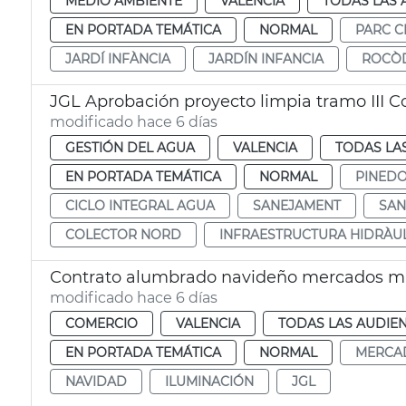
MEDIO AMBIENTE
VALENCIA
TODAS LAS 
EN PORTADA TEMÁTICA
NORMAL
PARC C
JARDÍ INFÀNCIA
JARDÍN INFANCIA
ROCÒ
JGL Aprobación proyecto limpia tramo III C
modificado hace 6 días
GESTIÓN DEL AGUA
VALENCIA
TODAS LA
EN PORTADA TEMÁTICA
NORMAL
PINED
CICLO INTEGRAL AGUA
SANEJAMENT
SAN
COLECTOR NORD
INFRAESTRUCTURA HIDRÀU
Contrato alumbrado navideño mercados mu
modificado hace 6 días
COMERCIO
VALENCIA
TODAS LAS AUDIEN
EN PORTADA TEMÁTICA
NORMAL
MERCA
NAVIDAD
ILUMINACIÓN
JGL