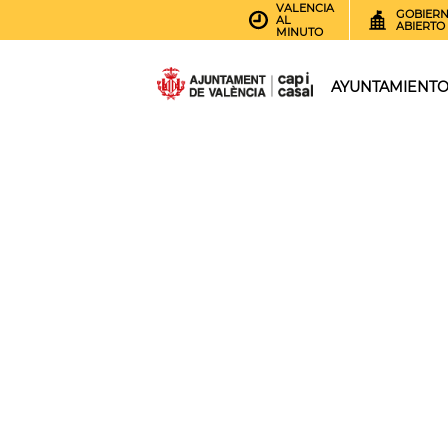
VALENCIA
GOBIER
AL
ABIERTO
MINUTO
AYUNTAMIENT