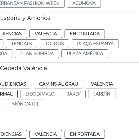
ERRANEAN FASHION WEEK
ACUMOVA
s España y América
DIENCIAS
VALENCIA
EN PORTADA
TENDALS
TOLDOS
PLAÇA ESPANYA
BRA
PLAN SOMBRA
PLAZA AMÉRICA
 Cepeda València
AUDIENCIAS
CAMINS AL GRAU
VALENCIA
RMAL
DECIDIMVLC
JARDÍ
JARDÍN
MÓNICA GIL
DIENCIAS
VALENCIA
EN PORTADA