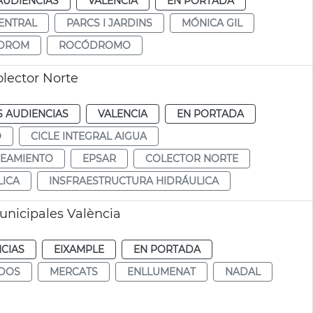
AUDIENCIAS
VALENCIA
EN PORTADA
ENTRAL
PARCS I JARDINS
MÓNICA GIL
DROM
ROCÓDROMO
olector Norte
S AUDIENCIAS
VALENCIA
EN PORTADA
O
CICLE INTEGRAL AIGUA
EAMIENTO
EPSAR
COLECTOR NORTE
LICA
INSFRAESTRUCTURA HIDRÁULICA
nicipales València
CIAS
EIXAMPLE
EN PORTADA
DOS
MERCATS
ENLLUMENAT
NADAL