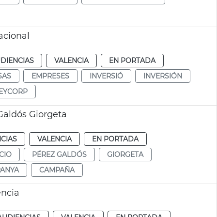
acional
DIENCIAS
VALENCIA
EN PORTADA
SAS
EMPRESES
INVERSIÓ
INVERSIÓN
EYCORP
aldós Giorgeta
CIAS
VALENCIA
EN PORTADA
CIO
PÉREZ GALDÓS
GIORGETA
ANYA
CAMPAÑA
ència