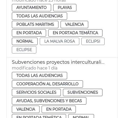
modificado hace 23 horas
AYUNTAMIENTO
PLAYAS
TODAS LAS AUDIENCIAS
POBLATS MARITIMS
VALENCIA
EN PORTADA
EN PORTADA TEMÁTICA
NORMAL
LA MALVA ROSA
ECLIPSI
ECLIPSE
Subvenciones proyectos interculturalidad, prevención del racismo y la xenofobia
modificado hace 1 día
TODAS LAS AUDIENCIAS
COOPERACIÓN AL DESARROLLO
SERVICIOS SOCIALES
SUBVENCIONES
AYUDAS, SUBVENCIONES Y BECAS
VALENCIA
EN PORTADA
EN PORTADA TEMÁTICA
NORMAL