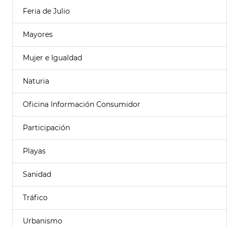
Feria de Julio
Mayores
Mujer e Igualdad
Naturia
Oficina Información Consumidor
Participación
Playas
Sanidad
Tráfico
Urbanismo