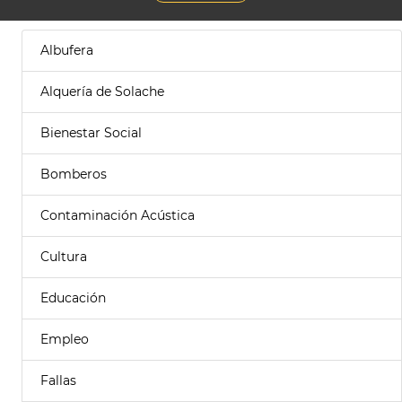
Albufera
Alquería de Solache
Bienestar Social
Bomberos
Contaminación Acústica
Cultura
Educación
Empleo
Fallas