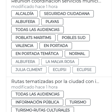
Reunión coordinación servicios municipales eclipse València
modificado hace 1 hora
ALCALDÍA
SEGURIDAD CIUDADANA
ALBUFERA
PLAYAS
TODAS LAS AUDIENCIAS
POBLATS MARITIMS
POBLES SUD
VALENCIA
EN PORTADA
EN PORTADA TEMÁTICA
NORMAL
ALBUFERA
LA MALVA ROSA
JULIA CLIMENT
ECLIPSI
ECLIPSE
Rutas tematizadas por la ciudad con intérprete de lengua de signos
modificado hace 1 hora
TODAS LAS AUDIENCIAS
INFORMACIÓN PÚBLICA
TURISMO
TURISMO-RUTAS CULTURALES