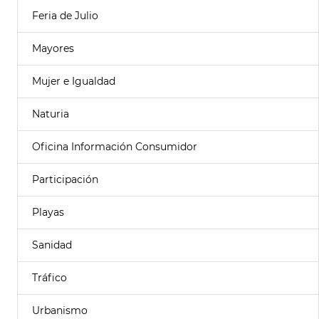
Feria de Julio
Mayores
Mujer e Igualdad
Naturia
Oficina Información Consumidor
Participación
Playas
Sanidad
Tráfico
Urbanismo