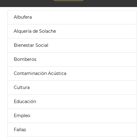
Albufera
Alquería de Solache
Bienestar Social
Bomberos
Contaminación Acústica
Cultura
Educación
Empleo
Fallas