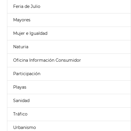
Feria de Julio
Mayores
Mujer e Igualdad
Naturia
Oficina Información Consumidor
Participación
Playas
Sanidad
Tráfico
Urbanismo