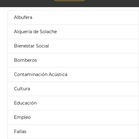
Albufera
Alquería de Solache
Bienestar Social
Bomberos
Contaminación Acústica
Cultura
Educación
Empleo
Fallas