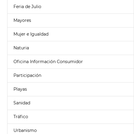
Feria de Julio
Mayores
Mujer e Igualdad
Naturia
Oficina Información Consumidor
Participación
Playas
Sanidad
Tráfico
Urbanismo