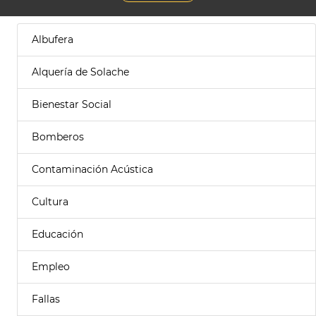
Albufera
Alquería de Solache
Bienestar Social
Bomberos
Contaminación Acústica
Cultura
Educación
Empleo
Fallas