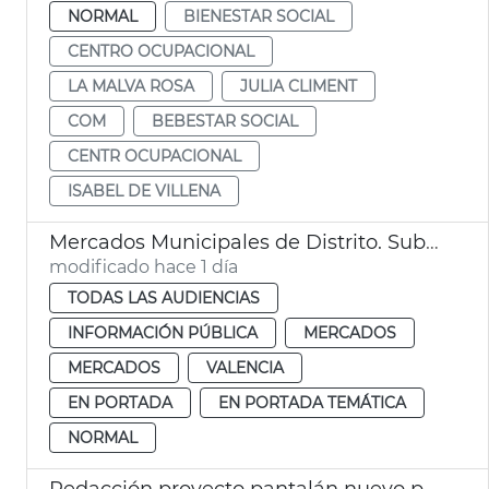
NORMAL
BIENESTAR SOCIAL
CENTRO OCUPACIONAL
LA MALVA ROSA
JULIA CLIMENT
COM
BEBESTAR SOCIAL
CENTR OCUPACIONAL
ISABEL DE VILLENA
Mercados Municipales de Distrito. Subasta de puestos: 28 de septiembre de 2026
modificado hace 1 día
TODAS LAS AUDIENCIAS
INFORMACIÓN PÚBLICA
MERCADOS
MERCADOS
VALENCIA
EN PORTADA
EN PORTADA TEMÁTICA
NORMAL
Redacción proyecto pantalán nuevo pantalán puerto de El Saler València