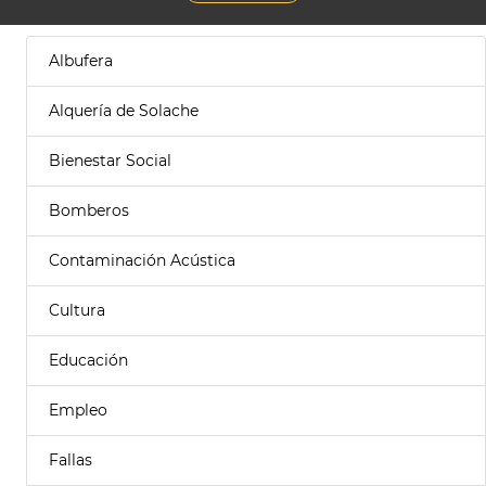
Albufera
Alquería de Solache
Bienestar Social
Bomberos
Contaminación Acústica
Cultura
Educación
Empleo
Fallas