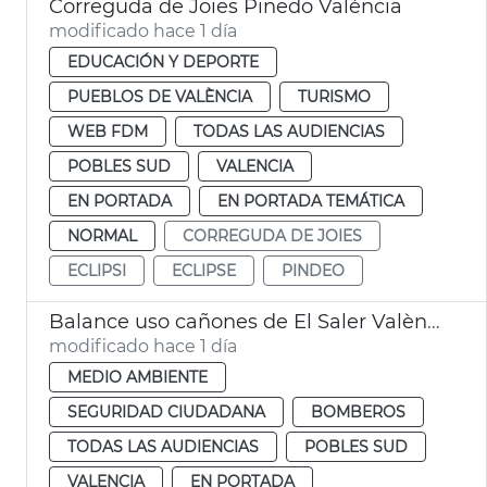
Correguda de Joies Pinedo València
modificado hace 1 día
EDUCACIÓN Y DEPORTE
PUEBLOS DE VALÈNCIA
TURISMO
WEB FDM
TODAS LAS AUDIENCIAS
POBLES SUD
VALENCIA
EN PORTADA
EN PORTADA TEMÁTICA
NORMAL
CORREGUDA DE JOIES
ECLIPSI
ECLIPSE
PINDEO
Balance uso cañones de El Saler València
modificado hace 1 día
MEDIO AMBIENTE
SEGURIDAD CIUDADANA
BOMBEROS
TODAS LAS AUDIENCIAS
POBLES SUD
VALENCIA
EN PORTADA