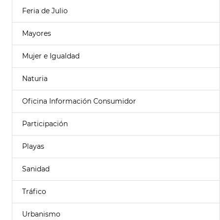
Feria de Julio
Mayores
Mujer e Igualdad
Naturia
Oficina Información Consumidor
Participación
Playas
Sanidad
Tráfico
Urbanismo