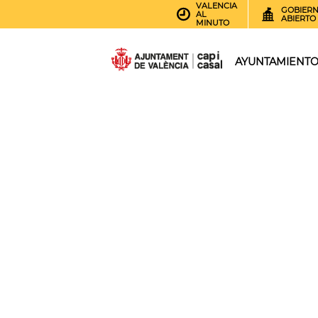
VALENCIA
GOBIER
AL
ABIERTO
MINUTO
AYUNTAMIENT