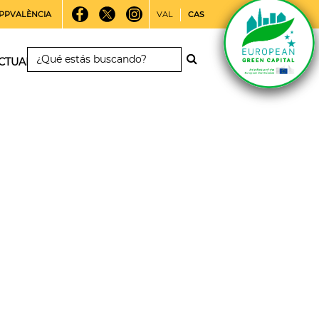
PPVALÈNCIA
VAL
CAS
CTUALIDAD