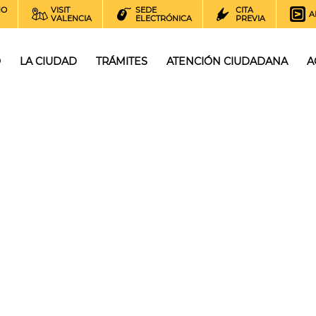
NO
VISIT
SEDE
CITA
A
VALENCIA
ELECTRÓNICA
PREVIA
O
LA CIUDAD
TRÁMITES
ATENCIÓN CIUDADANA
A