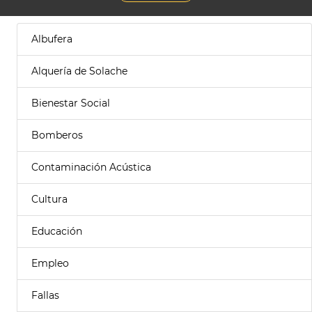
Albufera
Alquería de Solache
Bienestar Social
Bomberos
Contaminación Acústica
Cultura
Educación
Empleo
Fallas