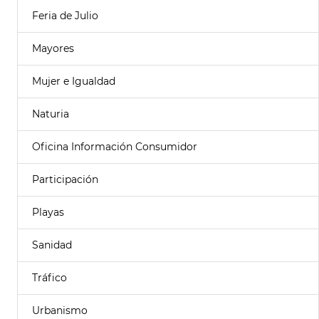
Feria de Julio
Mayores
Mujer e Igualdad
Naturia
Oficina Información Consumidor
Participación
Playas
Sanidad
Tráfico
Urbanismo