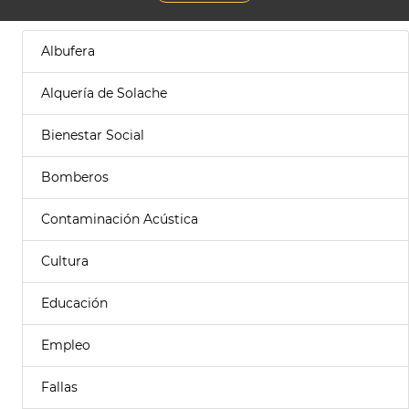
Albufera
Alquería de Solache
Bienestar Social
Bomberos
Contaminación Acústica
Cultura
Educación
Empleo
Fallas