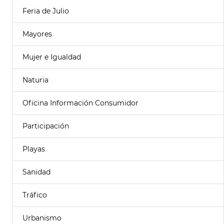
Feria de Julio
Mayores
Mujer e Igualdad
Naturia
Oficina Información Consumidor
Participación
Playas
Sanidad
Tráfico
Urbanismo