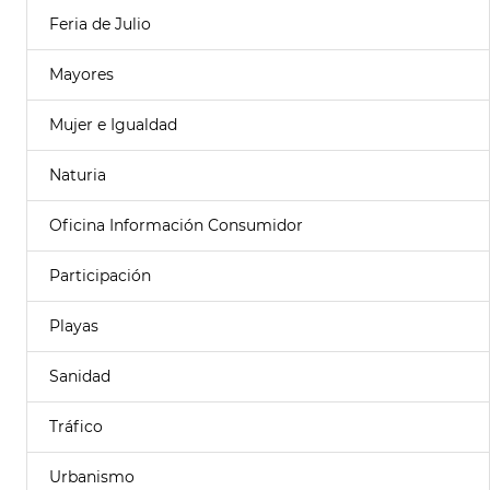
Feria de Julio
Mayores
Mujer e Igualdad
Naturia
Oficina Información Consumidor
Participación
Playas
Sanidad
Tráfico
Urbanismo