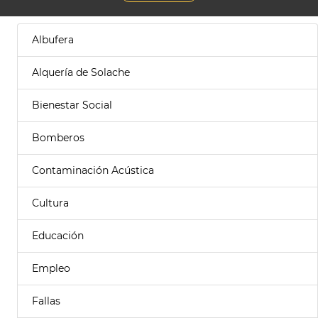
Albufera
Alquería de Solache
Bienestar Social
Bomberos
Contaminación Acústica
Cultura
Educación
Empleo
Fallas