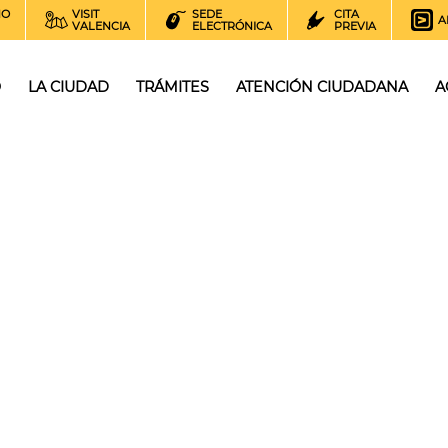
NO
VISIT
SEDE
CITA
A
VALENCIA
ELECTRÓNICA
PREVIA
O
LA CIUDAD
TRÁMITES
ATENCIÓN CIUDADANA
A