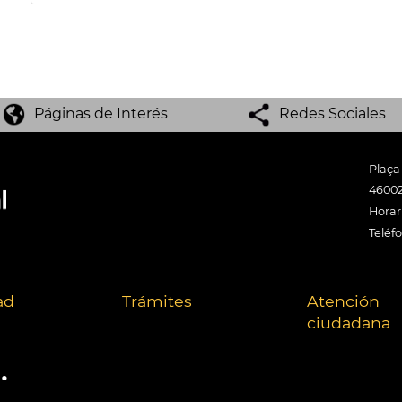
Páginas de Interés
Redes Sociales
Plaça
46002
Horari
Teléf
ad
Trámites
Atención
ciudadana
.