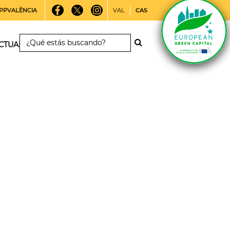
PPVALÈNCIA
VAL
CAS
CTUALIDAD