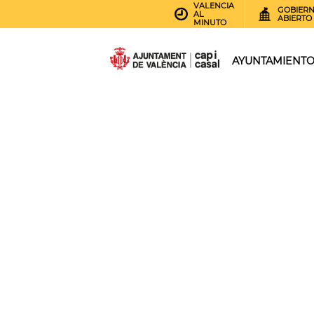
VALENCIA
GOBIER
AL
ABIERTO
MINUTO
AYUNTAMIENT