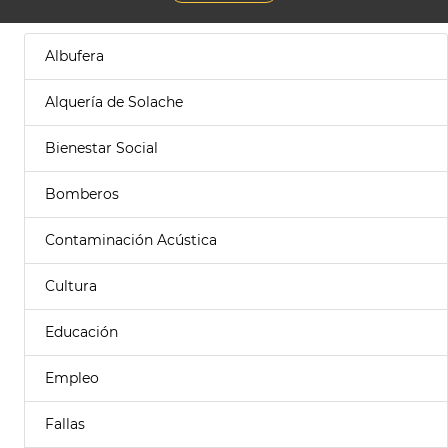
Albufera
Alquería de Solache
Bienestar Social
Bomberos
Contaminación Acústica
Cultura
Educación
Empleo
Fallas