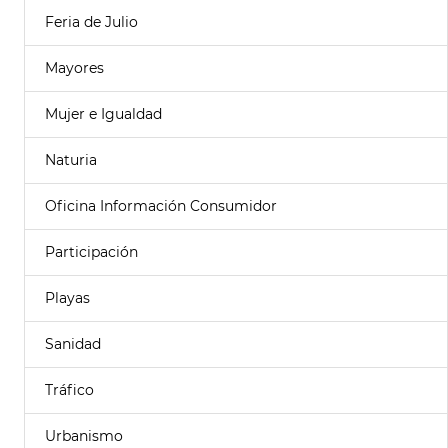
Feria de Julio
Mayores
Mujer e Igualdad
Naturia
Oficina Información Consumidor
Participación
Playas
Sanidad
Tráfico
Urbanismo