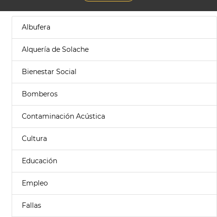
Albufera
Alquería de Solache
Bienestar Social
Bomberos
Contaminación Acústica
Cultura
Educación
Empleo
Fallas