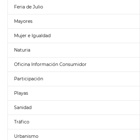
Feria de Julio
Mayores
Mujer e Igualdad
Naturia
Oficina Información Consumidor
Participación
Playas
Sanidad
Tráfico
Urbanismo