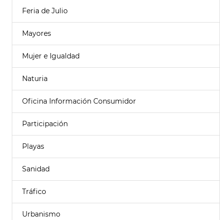
Feria de Julio
Mayores
Mujer e Igualdad
Naturia
Oficina Información Consumidor
Participación
Playas
Sanidad
Tráfico
Urbanismo