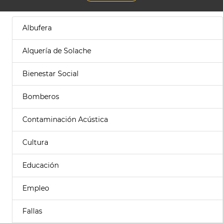
Albufera
Alquería de Solache
Bienestar Social
Bomberos
Contaminación Acústica
Cultura
Educación
Empleo
Fallas