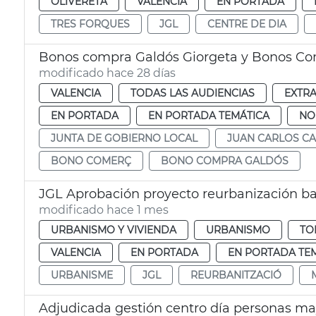
OLIVERETA
VALENCIA
EN PORTADA
TRES FORQUES
JGL
CENTRE DE DIA
Bonos compra Galdós Giorgeta y Bonos Co
modificado hace 28 días
VALENCIA
TODAS LAS AUDIENCIAS
EXTR
EN PORTADA
EN PORTADA TEMÁTICA
NO
JUNTA DE GOBIERNO LOCAL
JUAN CARLOS C
BONO COMERÇ
BONO COMPRA GALDÓS
JGL Aprobación proyecto reurbanización b
modificado hace 1 mes
URBANISMO Y VIVIENDA
URBANISMO
TO
VALENCIA
EN PORTADA
EN PORTADA TE
URBANISME
JGL
REURBANITZACIÓ
Adjudicada gestión centro día personas ma