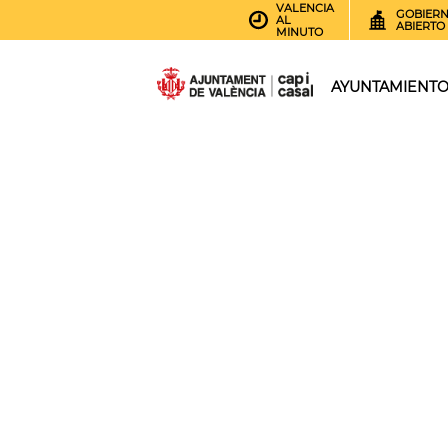
VALENCIA
GOBIER
AL
ABIERTO
MINUTO
AYUNTAMIENT