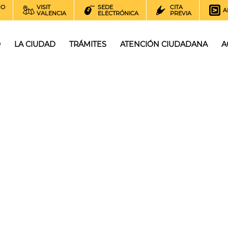
NO
VISIT
SEDE
CITA
A
VALENCIA
ELECTRÓNICA
PREVIA
O
LA CIUDAD
TRÁMITES
ATENCIÓN CIUDADANA
A