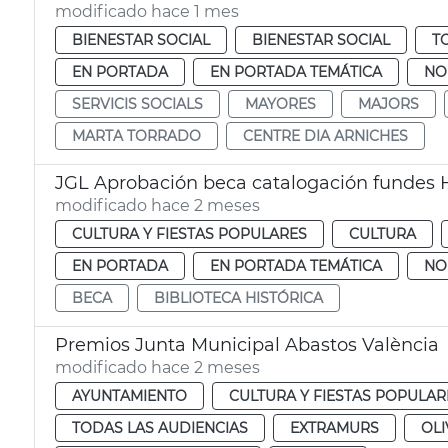
modificado hace 1 mes
BIENESTAR SOCIAL
BIENESTAR SOCIAL
T
EN PORTADA
EN PORTADA TEMÁTICA
NO
SERVICIS SOCIALS
MAYORES
MAJORS
MARTA TORRADO
CENTRE DIA ARNICHES
JGL Aprobación beca catalogación fundes H
modificado hace 2 meses
CULTURA Y FIESTAS POPULARES
CULTURA
EN PORTADA
EN PORTADA TEMÁTICA
NO
BECA
BIBLIOTECA HISTÓRICA
Premios Junta Municipal Abastos València
modificado hace 2 meses
AYUNTAMIENTO
CULTURA Y FIESTAS POPULAR
TODAS LAS AUDIENCIAS
EXTRAMURS
OLI