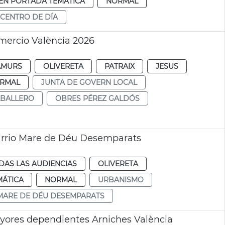
EN PORTADA TEMÁTICA
NORMAL
CENTRO DE DÍA
mercio València 2026
AMURS
OLIVERETA
PATRAIX
JESUS
RMAL
JUNTA DE GOVERN LOCAL
ABALLERO
OBRES PÉREZ GALDÓS
arrio Mare de Déu Desemparats
DAS LAS AUDIENCIAS
OLIVERETA
MÁTICA
NORMAL
URBANISMO
MARE DE DÉU DESEMPARATS
yores dependientes Arniches València