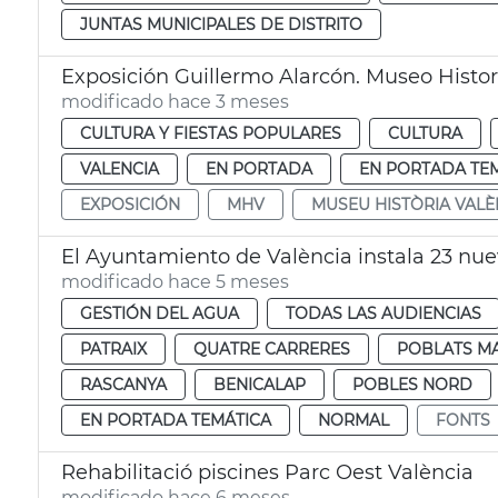
JUNTAS MUNICIPALES DE DISTRITO
Exposición Guillermo Alarcón. Museo Histo
modificado hace 3 meses
CULTURA Y FIESTAS POPULARES
CULTURA
VALENCIA
EN PORTADA
EN PORTADA TE
EXPOSICIÓN
MHV
MUSEU HISTÒRIA VALÈ
El Ayuntamiento de València instala 23 nue
modificado hace 5 meses
GESTIÓN DEL AGUA
TODAS LAS AUDIENCIAS
PATRAIX
QUATRE CARRERES
POBLATS MA
RASCANYA
BENICALAP
POBLES NORD
EN PORTADA TEMÁTICA
NORMAL
FONTS
Rehabilitació piscines Parc Oest València
modificado hace 6 meses