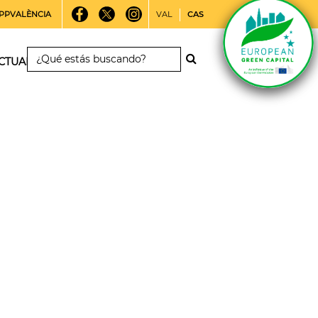
PPVALÈNCIA
VAL
CAS
CTUALIDAD