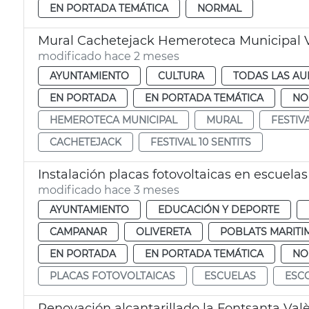
EN PORTADA TEMÁTICA
NORMAL
Mural Cachetejack Hemeroteca Municipal 
modificado hace 2 meses
AYUNTAMIENTO
CULTURA
TODAS LAS AU
EN PORTADA
EN PORTADA TEMÁTICA
NO
HEMEROTECA MUNICIPAL
MURAL
FESTIV
CACHETEJACK
FESTIVAL 10 SENTITS
Instalación placas fotovoltaicas en escuelas
modificado hace 3 meses
AYUNTAMIENTO
EDUCACIÓN Y DEPORTE
CAMPANAR
OLIVERETA
POBLATS MARITI
EN PORTADA
EN PORTADA TEMÁTICA
NO
PLACAS FOTOVOLTAICAS
ESCUELAS
ESC
Renovación alcantarillado la Fontsanta Val