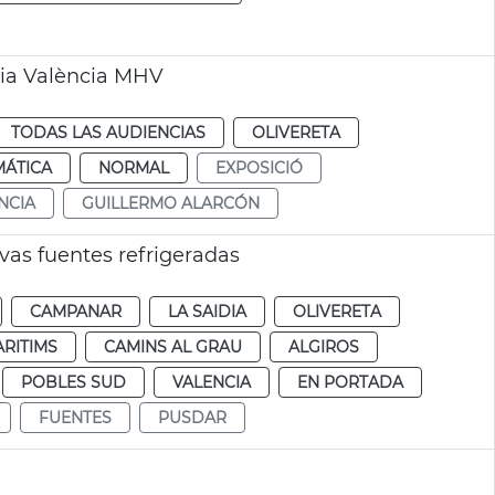
ria València MHV
TODAS LAS AUDIENCIAS
OLIVERETA
MÁTICA
NORMAL
EXPOSICIÓ
NCIA
GUILLERMO ALARCÓN
vas fuentes refrigeradas
CAMPANAR
LA SAIDIA
OLIVERETA
RITIMS
CAMINS AL GRAU
ALGIROS
POBLES SUD
VALENCIA
EN PORTADA
FUENTES
PUSDAR