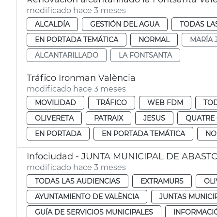
modificado hace 3 meses
ALCALDÍA
GESTIÓN DEL AGUA
TODAS LA
EN PORTADA TEMÁTICA
NORMAL
MARÍA 
ALCANTARILLADO
LA FONTSANTA
Tráfico Ironman València
modificado hace 3 meses
MOVILIDAD
TRÁFICO
WEB FDM
TOD
OLIVERETA
PATRAIX
JESUS
QUATRE
EN PORTADA
EN PORTADA TEMÁTICA
NO
Infociudad - JUNTA MUNICIPAL DE ABAST
modificado hace 3 meses
TODAS LAS AUDIENCIAS
EXTRAMURS
OLI
AYUNTAMIENTO DE VALÈNCIA
JUNTAS MUNICIP
GUÍA DE SERVICIOS MUNICIPALES
INFORMACI