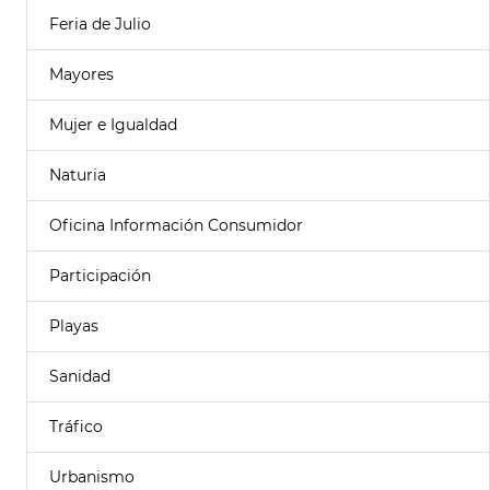
Feria de Julio
Mayores
Mujer e Igualdad
Naturia
Oficina Información Consumidor
Participación
Playas
Sanidad
Tráfico
Urbanismo