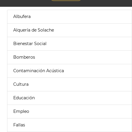
Albufera
Alquería de Solache
Bienestar Social
Bomberos
Contaminación Acústica
Cultura
Educación
Empleo
Fallas