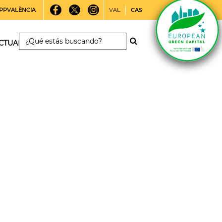
PPVALÈNCIA
VAL
CAS
CTUALIDAD