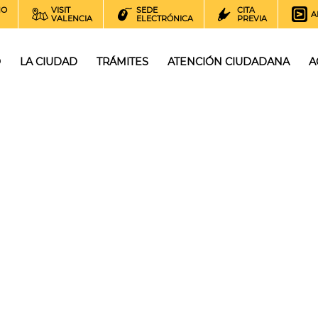
NO
VISIT
SEDE
CITA
A
VALENCIA
ELECTRÓNICA
PREVIA
O
LA CIUDAD
TRÁMITES
ATENCIÓN CIUDADANA
A