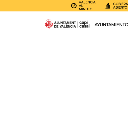
VALENCIA
GOBIER
AL
ABIERTO
MINUTO
AYUNTAMIENT